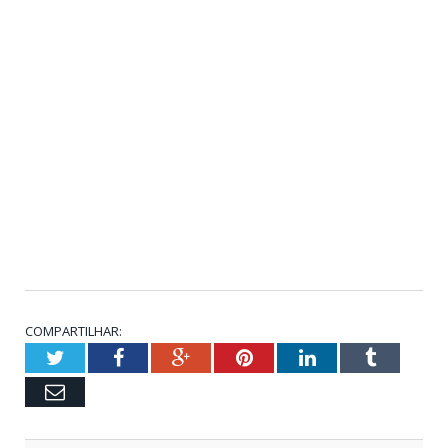
COMPARTILHAR:
Twitter
Facebook
Google+
Pinterest
LinkedIn
Tumblr
Email