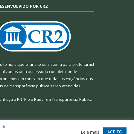
ESENVOLVIDO POR CR2
uito mais que
criar site
ou
sistema para prefeituras
!
ealizamos uma
assessoria
completa, onde
arantimos em contrato que todas as exigências das
eis de transparência pública
serão atendidas.
onheça o
PNTP
e o
Radar da Transparência Pública
a de
te
Acessar Área Administrativa
Acessar Webmail
ACEITO
Leia mais