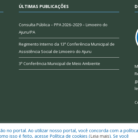
ÚLTIMAS PUBLICAÇÕES
D
Consulta Pública – PPA 2026–2029 – Limoeiro do
Ajuru/PA
Regimento Interno da 13ª Conferência Municipal de
Assistência Social de Limoeiro do Ajuru
3ª Conferência Municipal de Meio Ambiente
M
R
g
l
C
 no portal. Ao utilizar nosso portal, você concorda com a polític
 de Limoeiro do Ajuru.
Mapa do Si
 isso é feito, acesse Política de cookies (
Leia mais
). Se você