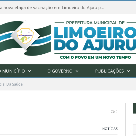
Amanhã começa nova etapa de vacinação em Limoeiro do Ajuru para idosos com 65 ou mais
 MUNICÍPIO
O GOVERNO
PUBLICAÇÕES
dial Da Saúde
0
NOTÍCIAS