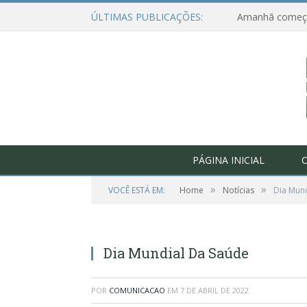
ÚLTIMAS PUBLICAÇÕES:
PÁGINA INICIAL
O
»
»
VOCÊ ESTÁ EM:
Home
Notícias
Dia Mun
Dia Mundial Da Saúde
POR
COMUNICACAO
EM
7 DE ABRIL DE 2022