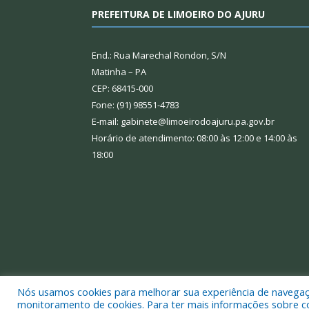
PREFEITURA DE LIMOEIRO DO AJURU
End.: Rua Marechal Rondon, S/N
Matinha – PA
CEP: 68415-000
Fone: (91) 98551-4783
E-mail: gabinete@limoeirodoajuru.pa.gov.br
Horário de atendimento: 08:00 às 12:00 e 14:00 às
18:00
Nós usamos cookies para melhorar sua experiência de navegação
Todos os direitos reservados a Prefeitura Municipal
monitoramento de cookies. Para ter mais informações sobre como