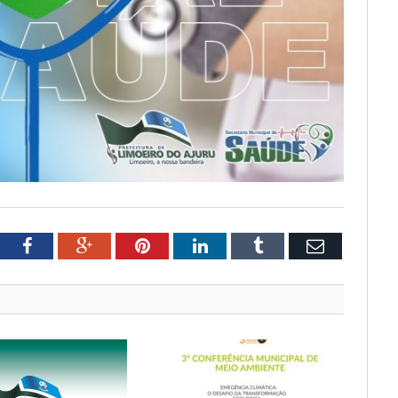
tter
Facebook
Google+
Pinterest
LinkedIn
Tumblr
Email