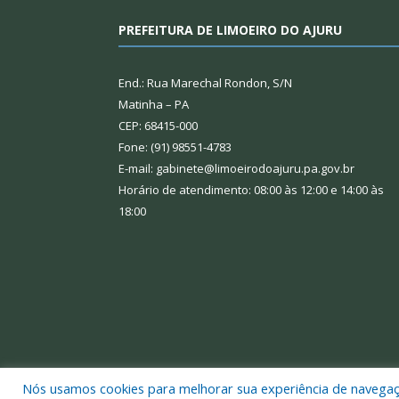
PREFEITURA DE LIMOEIRO DO AJURU
End.: Rua Marechal Rondon, S/N
Matinha – PA
CEP: 68415-000
Fone: (91) 98551-4783
E-mail: gabinete@limoeirodoajuru.pa.gov.br
Horário de atendimento: 08:00 às 12:00 e 14:00 às
18:00
Nós usamos cookies para melhorar sua experiência de navegação