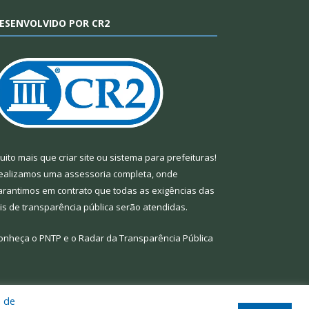
ESENVOLVIDO POR CR2
uito mais que
criar site
ou
sistema para prefeituras
!
ealizamos uma
assessoria
completa, onde
arantimos em contrato que todas as exigências das
eis de transparência pública
serão atendidas.
onheça o
PNTP
e o
Radar da Transparência Pública
a de