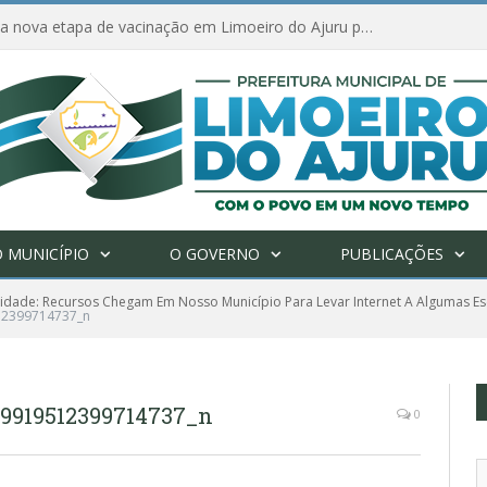
Amanhã começa nova etapa de vacinação em Limoeiro do Ajuru para idosos com 65 ou mais
 MUNICÍPIO
O GOVERNO
PUBLICAÇÕES
idade: Recursos Chegam Em Nosso Município Para Levar Internet A Algumas E
12399714737_n
79919512399714737_n
0