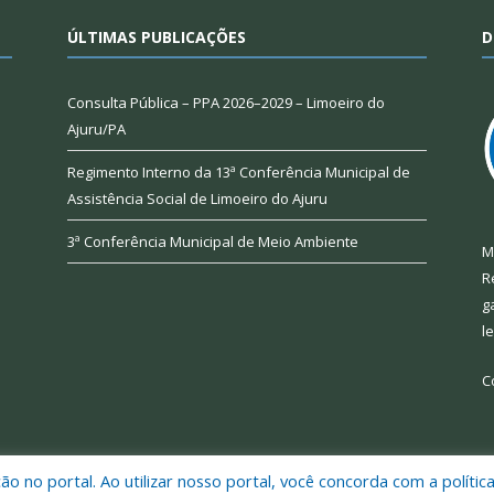
ÚLTIMAS PUBLICAÇÕES
D
Consulta Pública – PPA 2026–2029 – Limoeiro do
Ajuru/PA
Regimento Interno da 13ª Conferência Municipal de
Assistência Social de Limoeiro do Ajuru
3ª Conferência Municipal de Meio Ambiente
M
R
g
l
C
 no portal. Ao utilizar nosso portal, você concorda com a polític