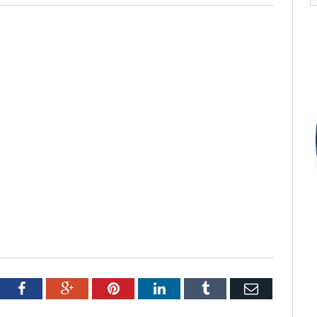
tter
Facebook
Google+
Pinterest
LinkedIn
Tumblr
Email