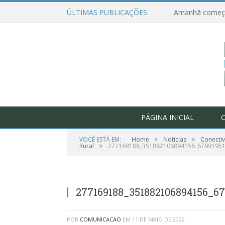
ÚLTIMAS PUBLICAÇÕES:
PÁGINA INICIAL
O
»
»
VOCÊ ESTÁ EM:
Home
Notícias
Conectiv
»
Rural
277169188_351882106894156_6799195
277169188_351882106894156_6
POR
COMUNICACAO
EM
11 DE MAIO DE 2022