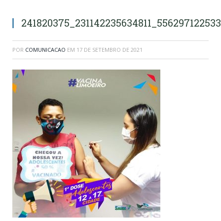
241820375_231142235634811_556297122533
POR
COMUNICACAO
EM
17 DE SETEMBRO DE 2021