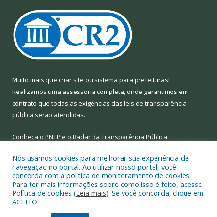
Muito mais que
criar site
ou
sistema para prefeituras
!
Realizamos uma
assessoria
completa, onde garantimos em
contrato que todas as exigências das
leis de transparência
pública
serão atendidas.
Conheça o
PNTP
e o
Radar da Transparência Pública
Nós usamos cookies para melhorar sua experiência de
navegação no portal. Ao utilizar nosso portal, você
concorda com a política de monitoramento de cookies.
Para ter mais informações sobre como isso é feito, acesse
Todos os direitos reservados a Prefeitura Municipal de Limoeiro
Política de cookies (
Leia mais
). Se você concorda, clique em
do Ajuru.
ACEITO.