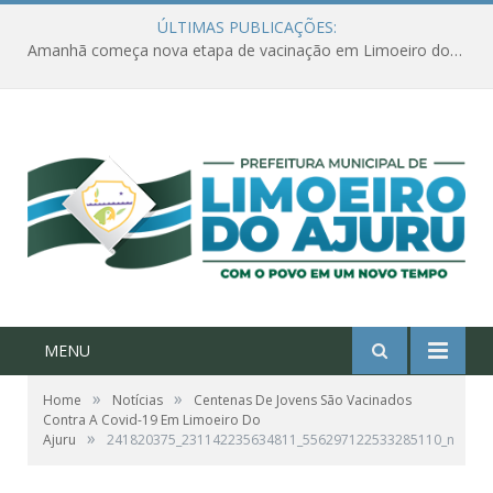
ÚLTIMAS PUBLICAÇÕES:
Amanhã começa nova etapa de vacinação em Limoeiro do Ajuru para idosos com 65 ou mais
MENU
»
»
Home
Notícias
Centenas De Jovens São Vacinados
Contra A Covid-19 Em Limoeiro Do
»
Ajuru
241820375_231142235634811_556297122533285110_n