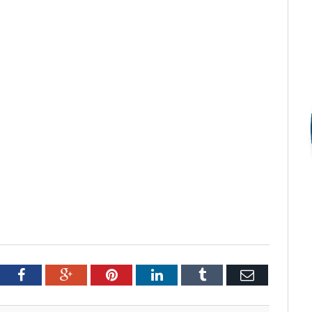
tter
Facebook
Google+
Pinterest
LinkedIn
Tumblr
Email