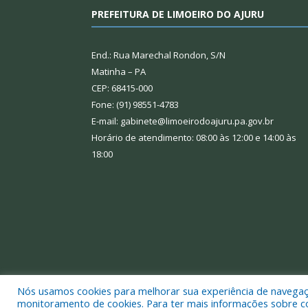
PREFEITURA DE LIMOEIRO DO AJURU
End.: Rua Marechal Rondon, S/N
Matinha – PA
CEP: 68415-000
Fone: (91) 98551-4783
E-mail: gabinete@limoeirodoajuru.pa.gov.br
Horário de atendimento: 08:00 às 12:00 e 14:00 às
18:00
Nós usamos cookies para melhorar sua experiência de navegação
Todos os direitos reservados a Prefeitura Municipal
monitoramento de cookies. Para ter mais informações sobre como