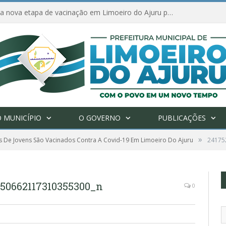
Amanhã começa nova etapa de vacinação em Limoeiro do Ajuru para idosos com 65 ou mais
 MUNICÍPIO
O GOVERNO
PUBLICAÇÕES
»
 De Jovens São Vacinados Contra A Covid-19 Em Limoeiro Do Ajuru
24175
150662117310355300_n
0