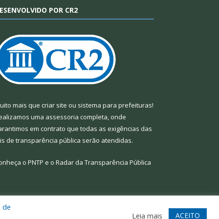
ESENVOLVIDO POR CR2
uito mais que
criar site
ou
sistema para prefeituras
!
ealizamos uma
assessoria
completa, onde
arantimos em contrato que todas as exigências das
eis de transparência pública
serão atendidas.
onheça o
PNTP
e o
Radar da Transparência Pública
a de
te
Acessar Área Administrativa
Acessar Webmail
ACEITO
Leia mais