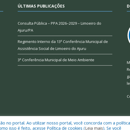
ÚLTIMAS PUBLICAÇÕES
D
Consulta Pública – PPA 2026–2029 – Limoeiro do
Ajuru/PA
Regimento Interno da 13ª Conferência Municipal de
Assistência Social de Limoeiro do Ajuru
3ª Conferência Municipal de Meio Ambiente
M
R
g
l
C
 no portal. Ao utilizar nosso portal, você concorda com a polític
 de Limoeiro do Ajuru.
Mapa do Si
 isso é feito, acesse Política de cookies (
Leia mais
). Se você