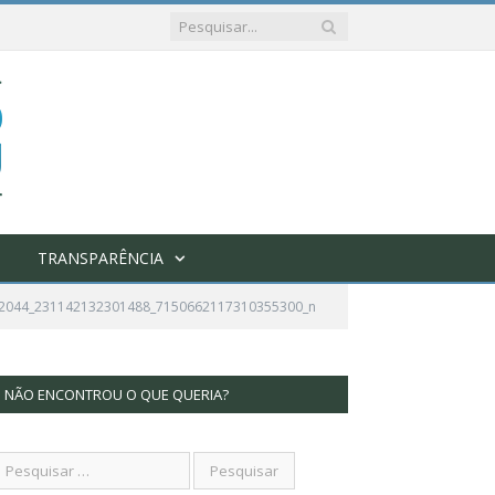
TRANSPARÊNCIA
2044_231142132301488_7150662117310355300_n
NÃO ENCONTROU O QUE QUERIA?