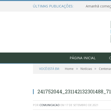
ÚLTIMAS PUBLICAÇÕES:
PÁGINA INICIAL
O
»
»
VOCÊ ESTÁ EM:
Home
Notícias
Centenas
241752044_231142132301488_7
POR
COMUNICACAO
EM
17 DE SETEMBRO DE 2021