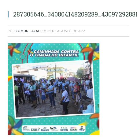
287305646_340804148209289_4309729288
POR
COMUNICACAO
EM
25 DE AGOSTO DE 2022