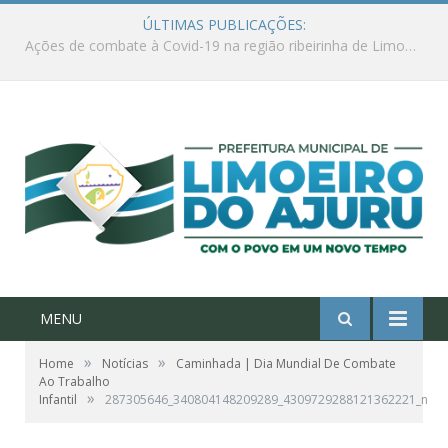
ÚLTIMAS PUBLICAÇÕES:
Ações de combate à Covid-19 na região ribeirinha de Limoeiro do Ajuru continuam
MENU
»
»
Home
Notícias
Caminhada | Dia Mundial De Combate
Ao Trabalho
»
Infantil
287305646_340804148209289_4309729288121362221_n