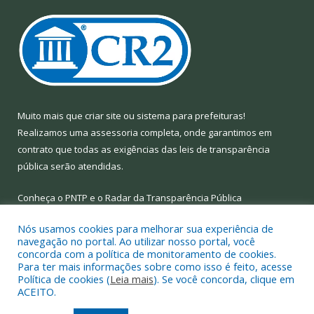
Muito mais que
criar site
ou
sistema para prefeituras
!
Realizamos uma
assessoria
completa, onde garantimos em
contrato que todas as exigências das
leis de transparência
pública
serão atendidas.
Conheça o
PNTP
e o
Radar da Transparência Pública
Nós usamos cookies para melhorar sua experiência de
navegação no portal. Ao utilizar nosso portal, você
concorda com a política de monitoramento de cookies.
Para ter mais informações sobre como isso é feito, acesse
Todos os direitos reservados a Prefeitura Municipal de Limoeiro
Política de cookies (
Leia mais
). Se você concorda, clique em
do Ajuru.
ACEITO.