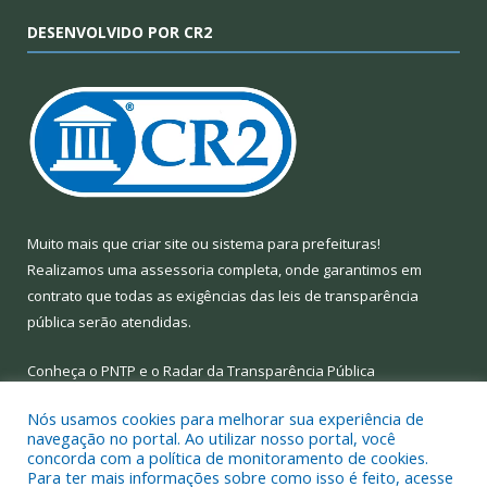
DESENVOLVIDO POR CR2
Muito mais que
criar site
ou
sistema para prefeituras
!
Realizamos uma
assessoria
completa, onde garantimos em
contrato que todas as exigências das
leis de transparência
pública
serão atendidas.
Conheça o
PNTP
e o
Radar da Transparência Pública
Nós usamos cookies para melhorar sua experiência de
navegação no portal. Ao utilizar nosso portal, você
concorda com a política de monitoramento de cookies.
Para ter mais informações sobre como isso é feito, acesse
Todos os direitos reservados a Prefeitura Municipal de Limoeiro