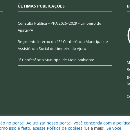
ÚLTIMAS PUBLICAÇÕES
D
Consulta Pública – PPA 2026–2029 – Limoeiro do
Ajuru/PA
Regimento Interno da 13ª Conferência Municipal de
Assistência Social de Limoeiro do Ajuru
3ª Conferência Municipal de Meio Ambiente
M
R
g
l
C
 no portal. Ao utilizar nosso portal, você concorda com a polític
 de Limoeiro do Ajuru.
Mapa do Si
 isso é feito, acesse Política de cookies (
Leia mais
). Se você