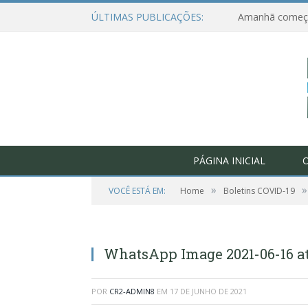
ÚLTIMAS PUBLICAÇÕES:
PÁGINA INICIAL
O
»
»
VOCÊ ESTÁ EM:
Home
Boletins COVID-19
WhatsApp Image 2021-06-16 at
POR
CR2-ADMIN8
EM
17 DE JUNHO DE 2021