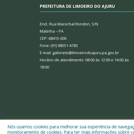
PREFEITURA DE LIMOEIRO DO AJURU
End.: Rua Marechal Rondon, S/N
Matinha – PA
CEP: 68415-000
Fone: (91) 98551-4783
E-mail: gabinete@limoeirodoajuru.pa.gov.br
Horário de atendimento: 08:00 às 12:00 e 14:00 às
18:00
Nós usamos cookies para melhorar sua experiência de navegação
Todos os direitos reservados a Prefeitura Municipal
monitoramento de cookies. Para ter mais informações sobre como