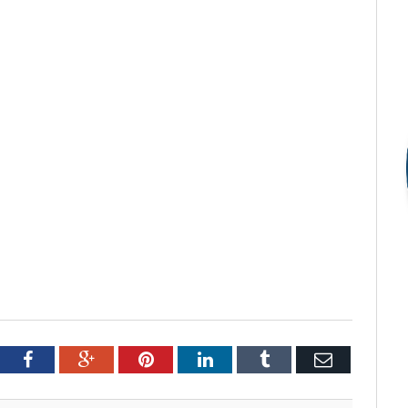
tter
Facebook
Google+
Pinterest
LinkedIn
Tumblr
Email