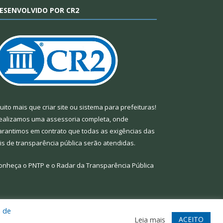
ESENVOLVIDO POR CR2
uito mais que
criar site
ou
sistema para prefeituras
!
ealizamos uma
assessoria
completa, onde
arantimos em contrato que todas as exigências das
eis de transparência pública
serão atendidas.
onheça o
PNTP
e o
Radar da Transparência Pública
a de
te
Acessar Área Administrativa
Acessar Webmail
ACEITO
Leia mais