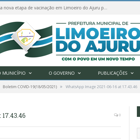
Amanhã começa nova etapa de vacinação em Limoeiro do Ajuru para idosos com 65 ou mais
 MUNICÍPIO
O GOVERNO
PUBLICAÇÕES
»
Boletim COVID-19(18/05/2021)
WhatsApp Image 2021-06-16 at 17.43.46
 17.43.46
0