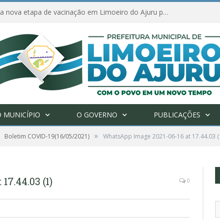
Amanhã começa nova etapa de vacinação em Limoeiro do Ajuru para idosos com 65 ou mais
 MUNICÍPIO
O GOVERNO
PUBLICAÇÕES
»
Boletim COVID-19(16/05/2021)
WhatsApp Image 2021-06-16 at 17.44.03 (
7.44.03 (1)
0