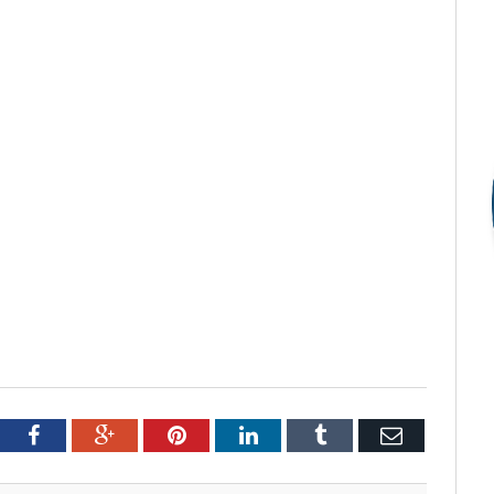
tter
Facebook
Google+
Pinterest
LinkedIn
Tumblr
Email