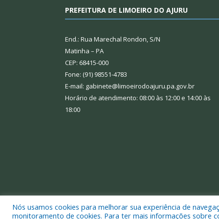
PREFEITURA DE LIMOEIRO DO AJURU
End.: Rua Marechal Rondon, S/N
Matinha – PA
CEP: 68415-000
Fone: (91) 98551-4783
E-mail: gabinete@limoeirodoajuru.pa.gov.br
Horário de atendimento: 08:00 às 12:00 e 14:00 às
18:00
Nós usamos cookies para melhorar sua experiência de navegação
Todos os direitos reservados a Prefeitura Municipal
monitoramento de cookies. Para ter mais informações sobre como