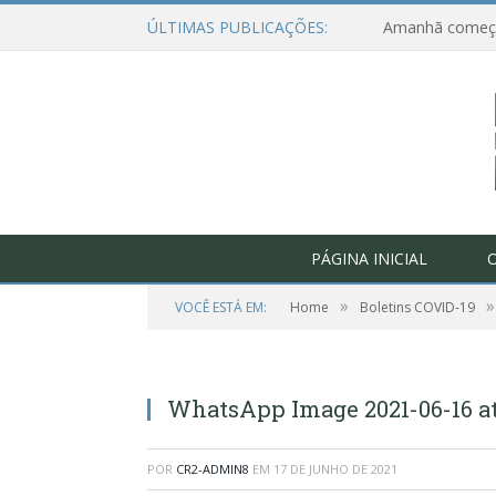
ÚLTIMAS PUBLICAÇÕES:
PÁGINA INICIAL
O
»
»
VOCÊ ESTÁ EM:
Home
Boletins COVID-19
WhatsApp Image 2021-06-16 at 1
POR
CR2-ADMIN8
EM
17 DE JUNHO DE 2021