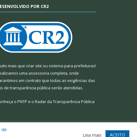
ESENVOLVIDO POR CR2
uito mais que
criar site
ou
sistema para prefeituras
!
ealizamos uma
assessoria
completa, onde
arantimos em contrato que todas as exigências das
eis de transparência pública
serão atendidas.
onheça o
PNTP
e o
Radar da Transparência Pública
a de
te
Acessar Área Administrativa
Acessar Webmail
ACEITO
Leia mais