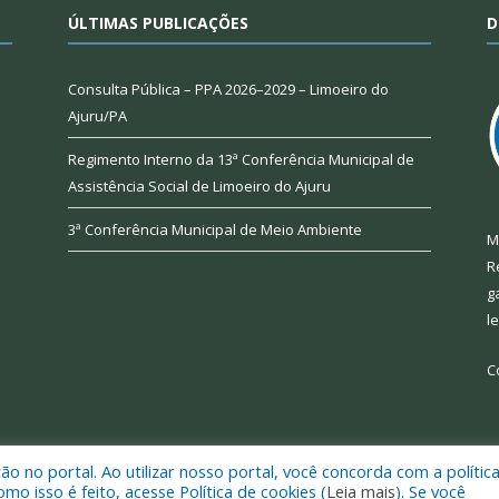
ÚLTIMAS PUBLICAÇÕES
D
Consulta Pública – PPA 2026–2029 – Limoeiro do
Ajuru/PA
Regimento Interno da 13ª Conferência Municipal de
Assistência Social de Limoeiro do Ajuru
3ª Conferência Municipal de Meio Ambiente
M
R
g
l
C
 no portal. Ao utilizar nosso portal, você concorda com a polític
 de Limoeiro do Ajuru.
Mapa do Si
 isso é feito, acesse Política de cookies (
Leia mais
). Se você