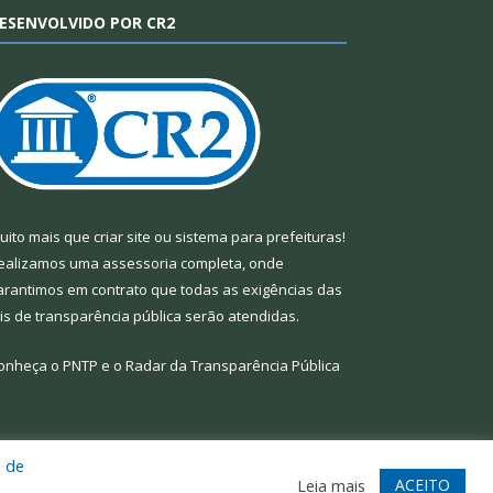
ESENVOLVIDO POR CR2
uito mais que
criar site
ou
sistema para prefeituras
!
ealizamos uma
assessoria
completa, onde
arantimos em contrato que todas as exigências das
eis de transparência pública
serão atendidas.
onheça o
PNTP
e o
Radar da Transparência Pública
a de
te
Acessar Área Administrativa
Acessar Webmail
ACEITO
Leia mais