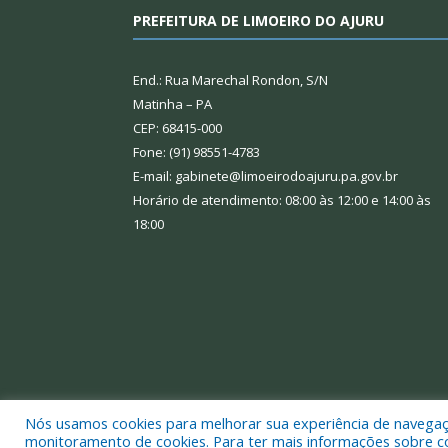
PREFEITURA DE LIMOEIRO DO AJURU
End.: Rua Marechal Rondon, S/N
Matinha – PA
CEP: 68415-000
Fone: (91) 98551-4783
E-mail: gabinete@limoeirodoajuru.pa.gov.br
Horário de atendimento: 08:00 às 12:00 e 14:00 às
18:00
Nós usamos cookies para melhorar sua experiência de navegação
Todos os direitos reservados a Prefeitura Municipal
monitoramento de cookies. Para ter mais informações sobre como