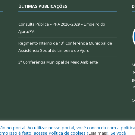
ÚLTIMAS PUBLICAÇÕES
D
Consulta Pública – PPA 2026–2029 – Limoeiro do
Ajuru/PA
Regimento Interno da 13ª Conferência Municipal de
Assistência Social de Limoeiro do Ajuru
3ª Conferência Municipal de Meio Ambiente
M
R
g
l
C
 no portal. Ao utilizar nosso portal, você concorda com a polític
 de Limoeiro do Ajuru.
Mapa do Si
 isso é feito, acesse Política de cookies (
Leia mais
). Se você