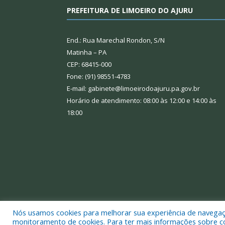
PREFEITURA DE LIMOEIRO DO AJURU
End.: Rua Marechal Rondon, S/N
Matinha – PA
CEP: 68415-000
Fone: (91) 98551-4783
E-mail: gabinete@limoeirodoajuru.pa.gov.br
Horário de atendimento: 08:00 às 12:00 e 14:00 às
18:00
Nós usamos cookies para melhorar sua experiência de navegação
Todos os direitos reservados a Prefeitura Municipal
monitoramento de cookies. Para ter mais informações sobre como