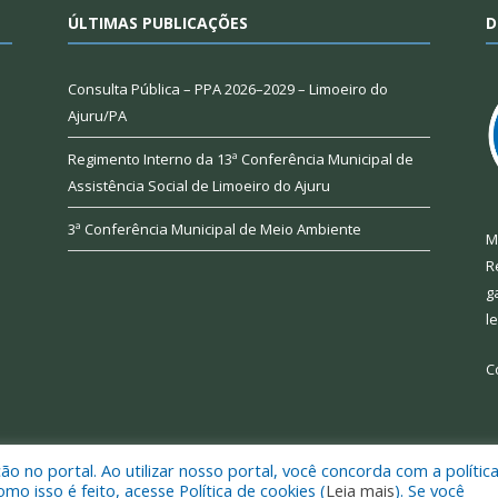
ÚLTIMAS PUBLICAÇÕES
D
Consulta Pública – PPA 2026–2029 – Limoeiro do
Ajuru/PA
Regimento Interno da 13ª Conferência Municipal de
Assistência Social de Limoeiro do Ajuru
3ª Conferência Municipal de Meio Ambiente
M
R
g
l
C
 no portal. Ao utilizar nosso portal, você concorda com a polític
 de Limoeiro do Ajuru.
Mapa do Si
 isso é feito, acesse Política de cookies (
Leia mais
). Se você