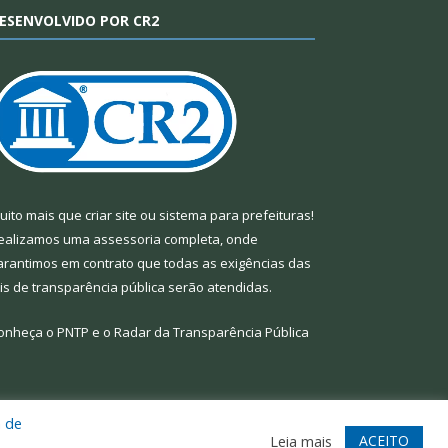
ESENVOLVIDO POR CR2
uito mais que
criar site
ou
sistema para prefeituras
!
ealizamos uma
assessoria
completa, onde
arantimos em contrato que todas as exigências das
eis de transparência pública
serão atendidas.
onheça o
PNTP
e o
Radar da Transparência Pública
a de
te
Acessar Área Administrativa
Acessar Webmail
ACEITO
Leia mais