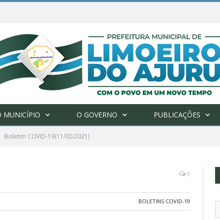
Ações de combate à Covid-19 na região ribeirinha de Limoeiro do Ajuru continuam
 MUNICÍPIO
O GOVERNO
PUBLICAÇÕES
Boletim COVID-19(11/02/2021)
0
BOLETINS COVID-19