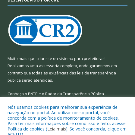
Muito mais que
criar site
ou
sistema para prefeituras
!
Realizamos uma
assessoria
completa, onde garantimos em
contrato que todas as exigências das
leis de transparência
pública
serão atendidas.
Conheça o
PNTP
e o
Radar da Transparência Pública
Nós usamos cookies para melhorar sua experiência de
navegação no portal. Ao utilizar nosso portal, você
concorda com a política de monitoramento de cookies.
Para ter mais informações sobre como isso é feito, acesse
Todos os direitos reservados a Prefeitura Municipal de Limoeiro
Política de cookies (
Leia mais
). Se você concorda, clique em
do Ajuru.
ACEITO.