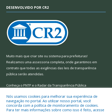
DESENVOLVIDO POR CR2
Muito mais que
criar site
ou
sistema para prefeituras
!
Realizamos uma
assessoria
completa, onde garantimos em
contrato que todas as exigências das
leis de transparência
pública
serão atendidas.
Conheça o
PNTP
e o
Radar da Transparência Pública
Nós usamos cookies para melhorar sua experiência de
navegação no portal. Ao utilizar nosso portal, você
concorda com a política de monitoramento de cookies.
Para ter mais informações sobre como isso é feito, acesse
Todos os direitos reservados a Prefeitura Municipal de Limoeiro