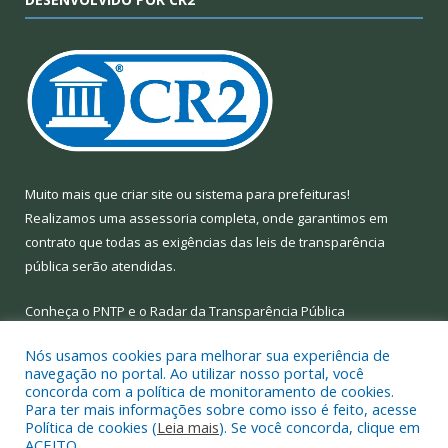
Muito mais que
criar site
ou
sistema para prefeituras
!
Realizamos uma
assessoria
completa, onde garantimos em
contrato que todas as exigências das
leis de transparência
pública
serão atendidas.
Conheça o
PNTP
e o
Radar da Transparência Pública
Nós usamos cookies para melhorar sua experiência de
navegação no portal. Ao utilizar nosso portal, você
concorda com a política de monitoramento de cookies.
Para ter mais informações sobre como isso é feito, acesse
Todos os direitos reservados a Prefeitura Municipal de Limoeiro
Política de cookies (
Leia mais
). Se você concorda, clique em
do Ajuru.
ACEITO.