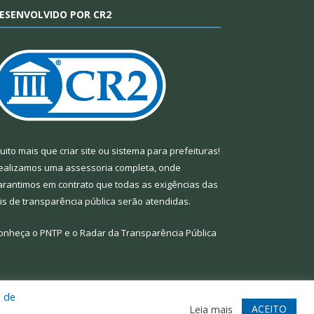
ESENVOLVIDO POR CR2
uito mais que
criar site
ou
sistema para prefeituras
!
ealizamos uma
assessoria
completa, onde
arantimos em contrato que todas as exigências das
eis de transparência pública
serão atendidas.
onheça o
PNTP
e o
Radar da Transparência Pública
a de
te
Acessar Área Administrativa
Acessar Webmail
ACEITO
Leia mais