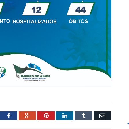
tter
Facebook
Google+
Pinterest
LinkedIn
Tumblr
Email