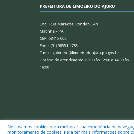
PREFEITURA DE LIMOEIRO DO AJURU
End.: Rua Marechal Rondon, S/N
Matinha – PA
CEP: 68415-000
Fone: (91) 98551-4783
E-mail: gabinete@limoeirodoajuru.pa.gov.br
Horário de atendimento: 08:00 às 12:00 e 14:00 às
18:00
Nós usamos cookies para melhorar sua experiência de navegação
Todos os direitos reservados a Prefeitura Municipal
monitoramento de cookies. Para ter mais informações sobre como