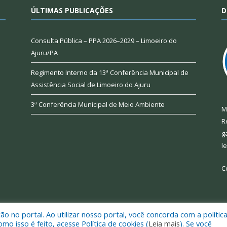
ÚLTIMAS PUBLICAÇÕES
D
Consulta Pública – PPA 2026–2029 – Limoeiro do
Ajuru/PA
Regimento Interno da 13ª Conferência Municipal de
Assistência Social de Limoeiro do Ajuru
3ª Conferência Municipal de Meio Ambiente
M
R
g
l
C
 no portal. Ao utilizar nosso portal, você concorda com a polític
 de Limoeiro do Ajuru.
Mapa do Si
 isso é feito, acesse Política de cookies (
Leia mais
). Se você