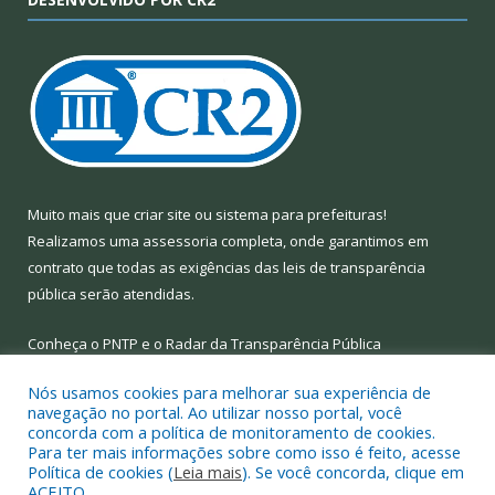
Muito mais que
criar site
ou
sistema para prefeituras
!
Realizamos uma
assessoria
completa, onde garantimos em
contrato que todas as exigências das
leis de transparência
pública
serão atendidas.
Conheça o
PNTP
e o
Radar da Transparência Pública
Nós usamos cookies para melhorar sua experiência de
navegação no portal. Ao utilizar nosso portal, você
concorda com a política de monitoramento de cookies.
Para ter mais informações sobre como isso é feito, acesse
Todos os direitos reservados a Prefeitura Municipal de Limoeiro
Política de cookies (
Leia mais
). Se você concorda, clique em
do Ajuru.
ACEITO.