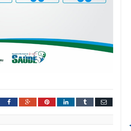
tter
Facebook
Google+
Pinterest
LinkedIn
Tumblr
Email