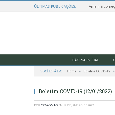
ÚLTIMAS PUBLICAÇÕES:
PÁGINA INICIAL
O
»
»
VOCÊ ESTÁ EM:
Home
Boletins COVID-19
Boletim COVID-19 (12/01/2022)
POR
CR2-ADMIN5
EM
12 DE JANEIRO DE 2022