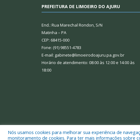
PREFEITURA DE LIMOEIRO DO AJURU
End.: Rua Marechal Rondon, S/N
Matinha – PA
CEP: 68415-000
Fone: (91) 98551-4783
E-mail: gabinete@limoeirodoajuru.pa.gov.br
Horário de atendimento: 08:00 às 12:00 e 14:00 às
18:00
Nós usamos cookies para melhorar sua experiência de navegação
Todos os direitos reservados a Prefeitura Municipal
monitoramento de cookies. Para ter mais informações sobre como