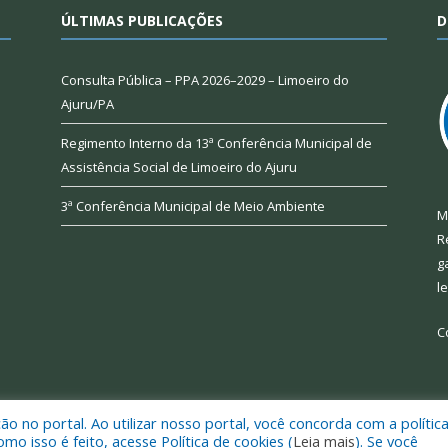
ÚLTIMAS PUBLICAÇÕES
D
Consulta Pública – PPA 2026–2029 – Limoeiro do
Ajuru/PA
Regimento Interno da 13ª Conferência Municipal de
Assistência Social de Limoeiro do Ajuru
3ª Conferência Municipal de Meio Ambiente
M
R
g
l
C
 no portal. Ao utilizar nosso portal, você concorda com a polític
 de Limoeiro do Ajuru.
Mapa do Si
 isso é feito, acesse Política de cookies (
Leia mais
). Se você