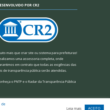
ESENVOLVIDO POR CR2
uito mais que
criar site
ou
sistema para prefeituras
!
ealizamos uma
assessoria
completa, onde
arantimos em contrato que todas as exigências das
eis de transparência pública
serão atendidas.
onheça o
PNTP
e o
Radar da Transparência Pública
a de
te
Acessar Área Administrativa
Acessar Webmail
ACEITO
Leia mais