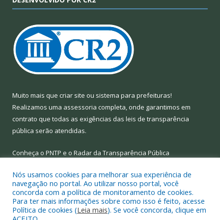
Muito mais que
criar site
ou
sistema para prefeituras
!
Realizamos uma
assessoria
completa, onde garantimos em
contrato que todas as exigências das
leis de transparência
pública
serão atendidas.
Conheça o
PNTP
e o
Radar da Transparência Pública
Nós usamos cookies para melhorar sua experiência de
navegação no portal. Ao utilizar nosso portal, você
concorda com a política de monitoramento de cookies.
Para ter mais informações sobre como isso é feito, acesse
Todos os direitos reservados a Prefeitura Municipal de Limoeiro
Política de cookies (
Leia mais
). Se você concorda, clique em
do Ajuru.
ACEITO.