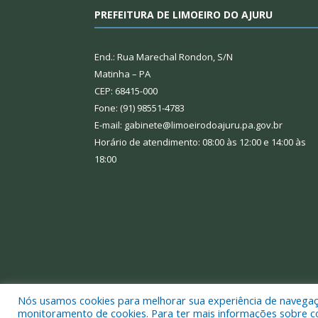
PREFEITURA DE LIMOEIRO DO AJURU
End.: Rua Marechal Rondon, S/N
Matinha – PA
CEP: 68415-000
Fone: (91) 98551-4783
E-mail: gabinete@limoeirodoajuru.pa.gov.br
Horário de atendimento: 08:00 às 12:00 e 14:00 às
18:00
Nós usamos cookies para melhorar sua experiência de navegação
Todos os direitos reservados a Prefeitura Municipal
monitoramento de cookies. Para ter mais informações sobre como