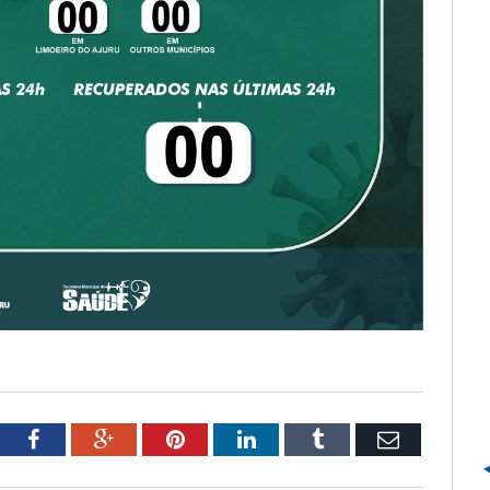
tter
Facebook
Google+
Pinterest
LinkedIn
Tumblr
Email