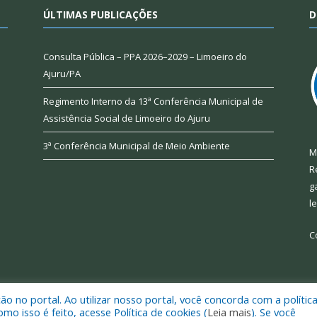
ÚLTIMAS PUBLICAÇÕES
D
Consulta Pública – PPA 2026–2029 – Limoeiro do
Ajuru/PA
Regimento Interno da 13ª Conferência Municipal de
Assistência Social de Limoeiro do Ajuru
3ª Conferência Municipal de Meio Ambiente
M
R
g
l
C
 no portal. Ao utilizar nosso portal, você concorda com a polític
 de Limoeiro do Ajuru.
Mapa do Si
 isso é feito, acesse Política de cookies (
Leia mais
). Se você