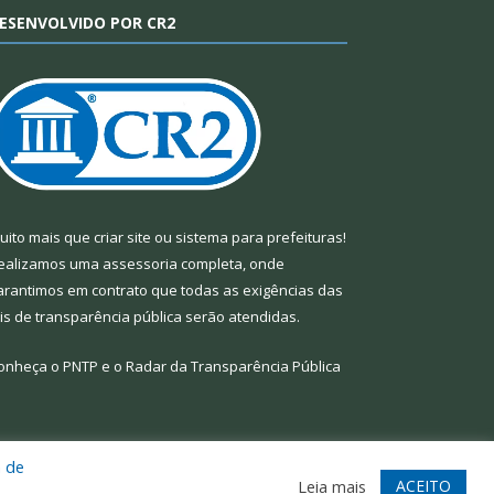
ESENVOLVIDO POR CR2
uito mais que
criar site
ou
sistema para prefeituras
!
ealizamos uma
assessoria
completa, onde
arantimos em contrato que todas as exigências das
eis de transparência pública
serão atendidas.
onheça o
PNTP
e o
Radar da Transparência Pública
a de
te
Acessar Área Administrativa
Acessar Webmail
ACEITO
Leia mais