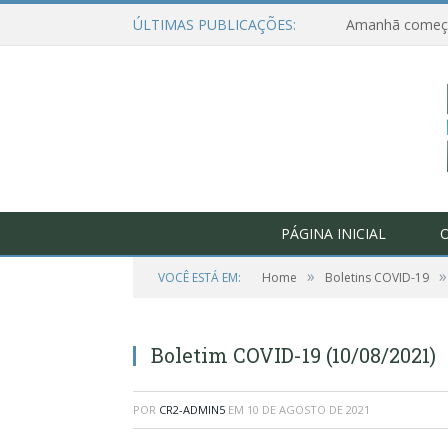
ÚLTIMAS PUBLICAÇÕES:
PÁGINA INICIAL
O
»
»
VOCÊ ESTÁ EM:
Home
Boletins COVID-19
Boletim COVID-19 (10/08/2021)
POR
CR2-ADMIN5
EM
10 DE AGOSTO DE 2021