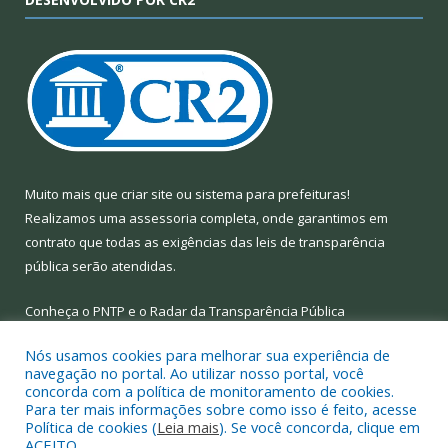
Muito mais que
criar site
ou
sistema para prefeituras
!
Realizamos uma
assessoria
completa, onde garantimos em
contrato que todas as exigências das
leis de transparência
pública
serão atendidas.
Conheça o
PNTP
e o
Radar da Transparência Pública
Nós usamos cookies para melhorar sua experiência de
navegação no portal. Ao utilizar nosso portal, você
concorda com a política de monitoramento de cookies.
Para ter mais informações sobre como isso é feito, acesse
Todos os direitos reservados a Prefeitura Municipal de Limoeiro
Política de cookies (
Leia mais
). Se você concorda, clique em
do Ajuru.
ACEITO.