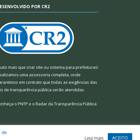
ESENVOLVIDO POR CR2
uito mais que
criar site
ou
sistema para prefeituras
!
ealizamos uma
assessoria
completa, onde
arantimos em contrato que todas as exigências das
eis de transparência pública
serão atendidas.
onheça o
PNTP
e o
Radar da Transparência Pública
a de
te
Acessar Área Administrativa
Acessar Webmail
ACEITO
Leia mais