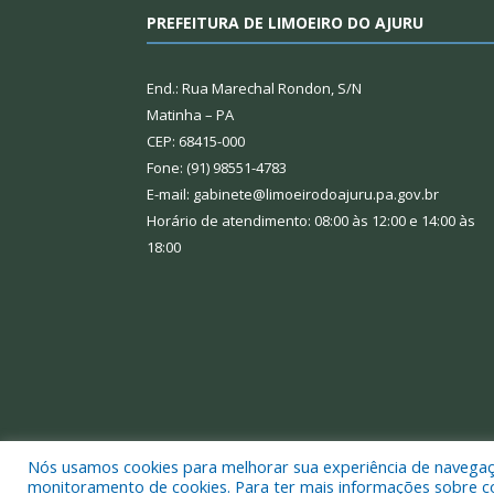
PREFEITURA DE LIMOEIRO DO AJURU
End.: Rua Marechal Rondon, S/N
Matinha – PA
CEP: 68415-000
Fone: (91) 98551-4783
E-mail: gabinete@limoeirodoajuru.pa.gov.br
Horário de atendimento: 08:00 às 12:00 e 14:00 às
18:00
Nós usamos cookies para melhorar sua experiência de navegação
Todos os direitos reservados a Prefeitura Municipal
monitoramento de cookies. Para ter mais informações sobre como