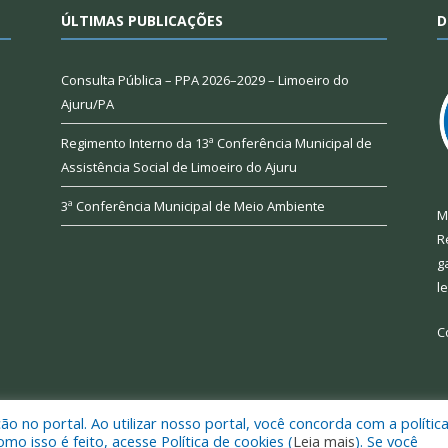
ÚLTIMAS PUBLICAÇÕES
D
Consulta Pública – PPA 2026–2029 – Limoeiro do
Ajuru/PA
Regimento Interno da 13ª Conferência Municipal de
Assistência Social de Limoeiro do Ajuru
3ª Conferência Municipal de Meio Ambiente
M
R
g
l
C
 no portal. Ao utilizar nosso portal, você concorda com a polític
 de Limoeiro do Ajuru.
Mapa do Si
 isso é feito, acesse Política de cookies (
Leia mais
). Se você