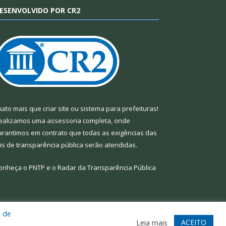
ESENVOLVIDO POR CR2
uito mais que
criar site
ou
sistema para prefeituras
!
ealizamos uma
assessoria
completa, onde
arantimos em contrato que todas as exigências das
eis de transparência pública
serão atendidas.
onheça o
PNTP
e o
Radar da Transparência Pública
a de
te
Acessar Área Administrativa
Acessar Webmail
ACEITO
Leia mais