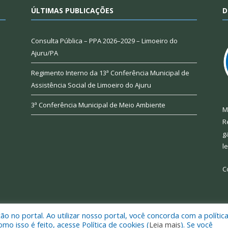
ÚLTIMAS PUBLICAÇÕES
D
Consulta Pública – PPA 2026–2029 – Limoeiro do
Ajuru/PA
Regimento Interno da 13ª Conferência Municipal de
Assistência Social de Limoeiro do Ajuru
3ª Conferência Municipal de Meio Ambiente
M
R
g
l
C
 no portal. Ao utilizar nosso portal, você concorda com a polític
 de Limoeiro do Ajuru.
Mapa do Si
 isso é feito, acesse Política de cookies (
Leia mais
). Se você