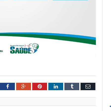
tter
Facebook
Google+
Pinterest
LinkedIn
Tumblr
Email