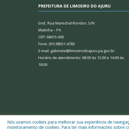
PREFEITURA DE LIMOEIRO DO AJURU
End.: Rua Marechal Rondon, S/N
Matinha – PA
CEP: 68415-000
Fone: (91) 98551-4783
E-mail: gabinete@limoeirodoajuru.pa.gov.br
Horário de atendimento: 08:00 às 12:00 e 14:00 às
18:00
Nós usamos cookies para melhorar sua experiência de navegação
Todos os direitos reservados a Prefeitura Municipal
monitoramento de cookies. Para ter mais informações sobre como