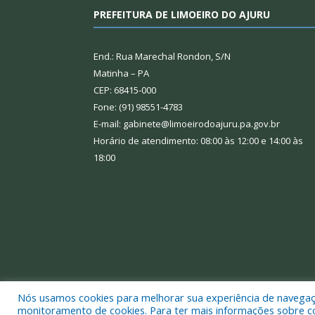
PREFEITURA DE LIMOEIRO DO AJURU
End.: Rua Marechal Rondon, S/N
Matinha – PA
CEP: 68415-000
Fone: (91) 98551-4783
E-mail: gabinete@limoeirodoajuru.pa.gov.br
Horário de atendimento: 08:00 às 12:00 e 14:00 às
18:00
Nós usamos cookies para melhorar sua experiência de navegação
Todos os direitos reservados a Prefeitura Municipal
monitoramento de cookies. Para ter mais informações sobre como