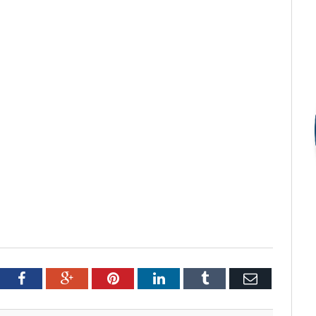
tter
Facebook
Google+
Pinterest
LinkedIn
Tumblr
Email