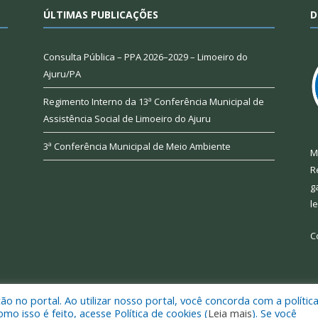
ÚLTIMAS PUBLICAÇÕES
D
Consulta Pública – PPA 2026–2029 – Limoeiro do
Ajuru/PA
Regimento Interno da 13ª Conferência Municipal de
Assistência Social de Limoeiro do Ajuru
3ª Conferência Municipal de Meio Ambiente
M
R
g
l
C
 no portal. Ao utilizar nosso portal, você concorda com a polític
 de Limoeiro do Ajuru.
Mapa do Si
 isso é feito, acesse Política de cookies (
Leia mais
). Se você