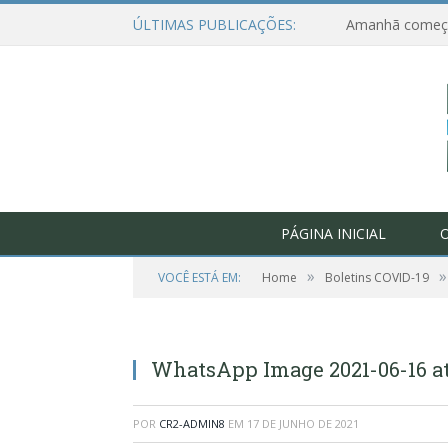
ÚLTIMAS PUBLICAÇÕES:
PÁGINA INICIAL
O
»
»
VOCÊ ESTÁ EM:
Home
Boletins COVID-19
WhatsApp Image 2021-06-16 at 1
POR
CR2-ADMIN8
EM
17 DE JUNHO DE 2021