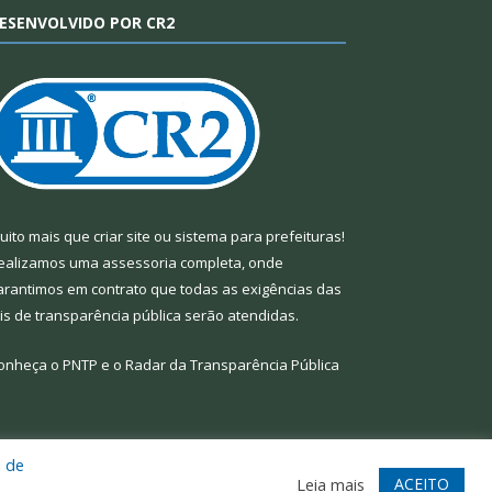
ESENVOLVIDO POR CR2
uito mais que
criar site
ou
sistema para prefeituras
!
ealizamos uma
assessoria
completa, onde
arantimos em contrato que todas as exigências das
eis de transparência pública
serão atendidas.
onheça o
PNTP
e o
Radar da Transparência Pública
a de
te
Acessar Área Administrativa
Acessar Webmail
ACEITO
Leia mais