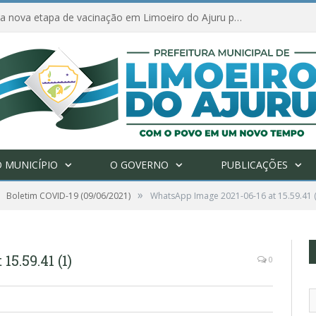
Amanhã começa nova etapa de vacinação em Limoeiro do Ajuru para idosos com 65 ou mais
 MUNICÍPIO
O GOVERNO
PUBLICAÇÕES
»
Boletim COVID-19 (09/06/2021)
WhatsApp Image 2021-06-16 at 15.59.41 (
5.59.41 (1)
0