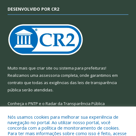
DESENVOLVIDO POR CR2
Muito mais que
criar site
ou
sistema para prefeituras
!
Realizamos uma
assessoria
completa, onde garantimos em
contrato que todas as exigências das
leis de transparência
pública
serão atendidas.
Conheça o
PNTP
e o
Radar da Transparência Pública
Nós usamos cookies para melhorar sua experiência de
navegação no portal. Ao utilizar nosso portal, você
concorda com a política de monitoramento de cookies.
Para ter mais informações sobre como isso é feito, acesse
Todos os direitos reservados a Prefeitura Municipal de Limoeiro