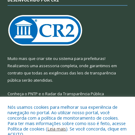
Muito mais que
criar site
ou
sistema para prefeituras
!
Realizamos uma
assessoria
completa, onde garantimos em
contrato que todas as exigências das
leis de transparência
pública
serão atendidas.
Conheça o
PNTP
e o
Radar da Transparência Pública
Nós usamos cookies para melhorar sua experiência de
navegação no portal. Ao utilizar nosso portal, você
concorda com a política de monitoramento de cookies.
Para ter mais informações sobre como isso é feito, acesse
Todos os direitos reservados a Prefeitura Municipal de Limoeiro
Política de cookies (
Leia mais
). Se você concorda, clique em
do Ajuru.
ACEITO.