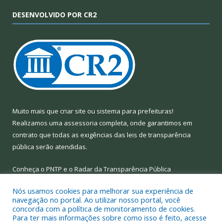
DESENVOLVIDO POR CR2
Muito mais que
criar site
ou
sistema para prefeituras
!
Realizamos uma
assessoria
completa, onde garantimos em
contrato que todas as exigências das
leis de transparência
pública
serão atendidas.
Conheça o
PNTP
e o
Radar da Transparência Pública
Nós usamos cookies para melhorar sua experiência de
navegação no portal. Ao utilizar nosso portal, você
concorda com a política de monitoramento de cookies.
Para ter mais informações sobre como isso é feito, acesse
Todos os direitos reservados a Prefeitura Municipal de Limoeiro