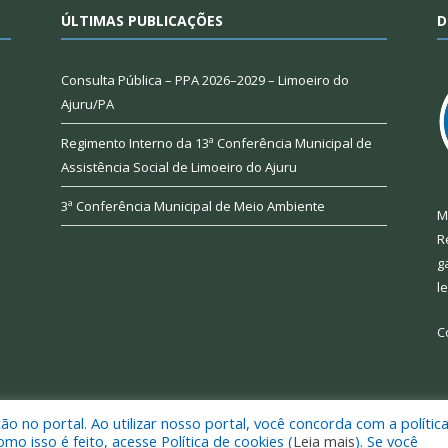
ÚLTIMAS PUBLICAÇÕES
D
Consulta Pública – PPA 2026–2029 – Limoeiro do
Ajuru/PA
Regimento Interno da 13ª Conferência Municipal de
Assistência Social de Limoeiro do Ajuru
3ª Conferência Municipal de Meio Ambiente
M
R
g
l
C
 no portal. Ao utilizar nosso portal, você concorda com a polític
 de Limoeiro do Ajuru.
Mapa do Si
 isso é feito, acesse Política de cookies (
Leia mais
). Se você