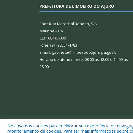
PREFEITURA DE LIMOEIRO DO AJURU
End.: Rua Marechal Rondon, S/N
Matinha – PA
CEP: 68415-000
Fone: (91) 98551-4783
E-mail: gabinete@limoeirodoajuru.pa.gov.br
Horário de atendimento: 08:00 às 12:00 e 14:00 às
18:00
Nós usamos cookies para melhorar sua experiência de navegação
Todos os direitos reservados a Prefeitura Municipal
monitoramento de cookies. Para ter mais informações sobre como