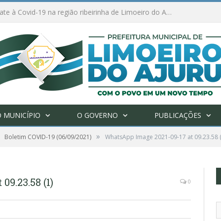
Ações de combate à Covid-19 na região ribeirinha de Limoeiro do Ajuru continuam
 MUNICÍPIO
O GOVERNO
PUBLICAÇÕES
»
Boletim COVID-19 (06/09/2021)
WhatsApp Image 2021-09-17 at 09.23.58 (
9.23.58 (1)
0