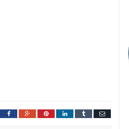
tter
Facebook
Google+
Pinterest
LinkedIn
Tumblr
Email