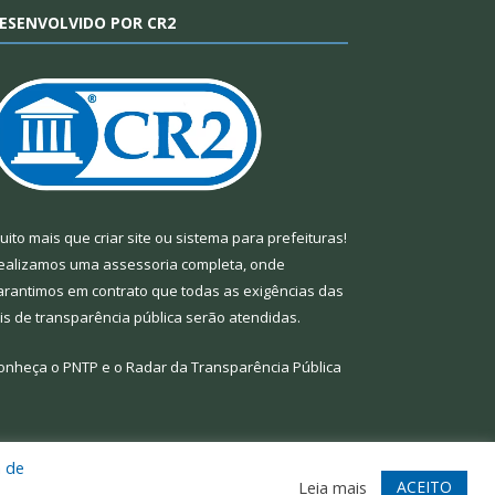
ESENVOLVIDO POR CR2
uito mais que
criar site
ou
sistema para prefeituras
!
ealizamos uma
assessoria
completa, onde
arantimos em contrato que todas as exigências das
eis de transparência pública
serão atendidas.
onheça o
PNTP
e o
Radar da Transparência Pública
a de
te
Acessar Área Administrativa
Acessar Webmail
ACEITO
Leia mais