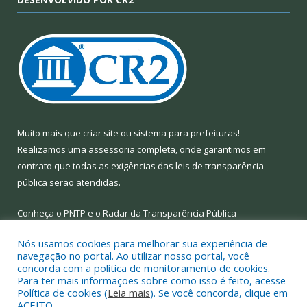
Muito mais que
criar site
ou
sistema para prefeituras
!
Realizamos uma
assessoria
completa, onde garantimos em
contrato que todas as exigências das
leis de transparência
pública
serão atendidas.
Conheça o
PNTP
e o
Radar da Transparência Pública
Nós usamos cookies para melhorar sua experiência de
navegação no portal. Ao utilizar nosso portal, você
concorda com a política de monitoramento de cookies.
Para ter mais informações sobre como isso é feito, acesse
Todos os direitos reservados a Prefeitura Municipal de Limoeiro
Política de cookies (
Leia mais
). Se você concorda, clique em
do Ajuru.
ACEITO.