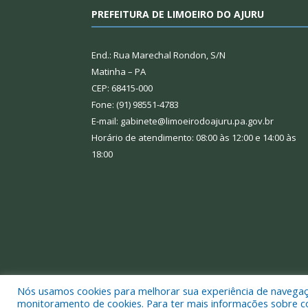
PREFEITURA DE LIMOEIRO DO AJURU
End.: Rua Marechal Rondon, S/N
Matinha – PA
CEP: 68415-000
Fone: (91) 98551-4783
E-mail: gabinete@limoeirodoajuru.pa.gov.br
Horário de atendimento: 08:00 às 12:00 e 14:00 às
18:00
Nós usamos cookies para melhorar sua experiência de navegação
Todos os direitos reservados a Prefeitura Municipal
monitoramento de cookies. Para ter mais informações sobre como