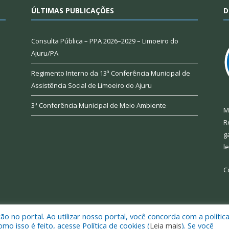
ÚLTIMAS PUBLICAÇÕES
D
Consulta Pública – PPA 2026–2029 – Limoeiro do
Ajuru/PA
Regimento Interno da 13ª Conferência Municipal de
Assistência Social de Limoeiro do Ajuru
3ª Conferência Municipal de Meio Ambiente
M
R
g
l
C
 no portal. Ao utilizar nosso portal, você concorda com a polític
 de Limoeiro do Ajuru.
Mapa do Si
 isso é feito, acesse Política de cookies (
Leia mais
). Se você