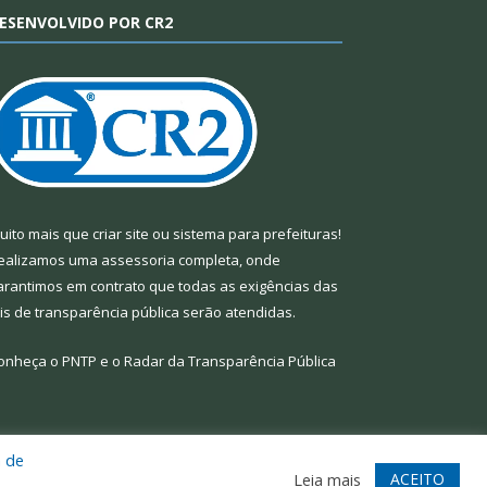
ESENVOLVIDO POR CR2
uito mais que
criar site
ou
sistema para prefeituras
!
ealizamos uma
assessoria
completa, onde
arantimos em contrato que todas as exigências das
eis de transparência pública
serão atendidas.
onheça o
PNTP
e o
Radar da Transparência Pública
a de
te
Acessar Área Administrativa
Acessar Webmail
ACEITO
Leia mais