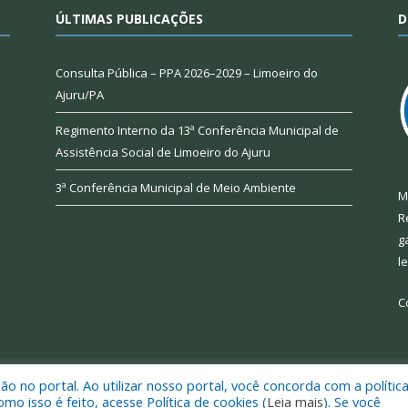
ÚLTIMAS PUBLICAÇÕES
D
Consulta Pública – PPA 2026–2029 – Limoeiro do
Ajuru/PA
Regimento Interno da 13ª Conferência Municipal de
Assistência Social de Limoeiro do Ajuru
3ª Conferência Municipal de Meio Ambiente
M
R
g
l
C
 no portal. Ao utilizar nosso portal, você concorda com a polític
 de Limoeiro do Ajuru.
Mapa do Si
 isso é feito, acesse Política de cookies (
Leia mais
). Se você