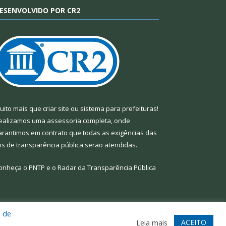
ESENVOLVIDO POR CR2
uito mais que
criar site
ou
sistema para prefeituras
!
ealizamos uma
assessoria
completa, onde
arantimos em contrato que todas as exigências das
eis de transparência pública
serão atendidas.
onheça o
PNTP
e o
Radar da Transparência Pública
a de
te
Acessar Área Administrativa
Acessar Webmail
ACEITO
Leia mais