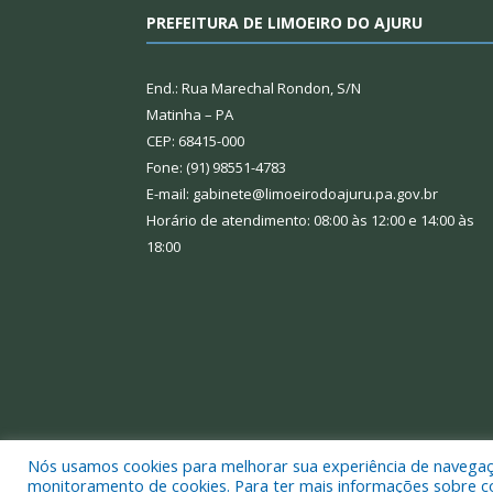
PREFEITURA DE LIMOEIRO DO AJURU
End.: Rua Marechal Rondon, S/N
Matinha – PA
CEP: 68415-000
Fone: (91) 98551-4783
E-mail: gabinete@limoeirodoajuru.pa.gov.br
Horário de atendimento: 08:00 às 12:00 e 14:00 às
18:00
Nós usamos cookies para melhorar sua experiência de navegação
Todos os direitos reservados a Prefeitura Municipal
monitoramento de cookies. Para ter mais informações sobre como