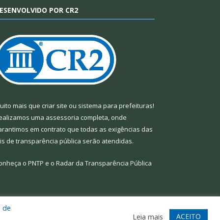
ESENVOLVIDO POR CR2
uito mais que
criar site
ou
sistema para prefeituras
!
ealizamos uma
assessoria
completa, onde
arantimos em contrato que todas as exigências das
eis de transparência pública
serão atendidas.
onheça o
PNTP
e o
Radar da Transparência Pública
a de
te
Acessar Área Administrativa
Acessar Webmail
ACEITO
Leia mais