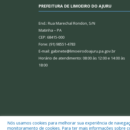
PREFEITURA DE LIMOEIRO DO AJURU
End.: Rua Marechal Rondon, S/N
Matinha – PA
CEP: 68415-000
Fone: (91) 98551-4783
E-mail: gabinete@limoeirodoajuru.pa.gov.br
Horário de atendimento: 08:00 às 12:00 e 14:00 às
18:00
Nós usamos cookies para melhorar sua experiência de navegação
Todos os direitos reservados a Prefeitura Municipal
monitoramento de cookies. Para ter mais informações sobre como