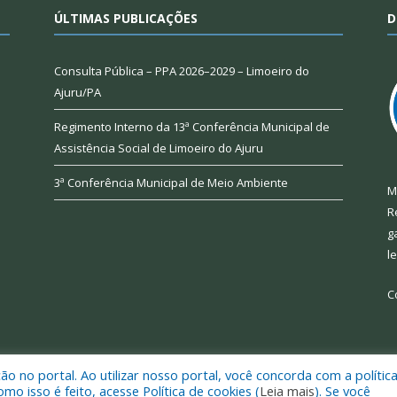
ÚLTIMAS PUBLICAÇÕES
D
Consulta Pública – PPA 2026–2029 – Limoeiro do
Ajuru/PA
Regimento Interno da 13ª Conferência Municipal de
Assistência Social de Limoeiro do Ajuru
3ª Conferência Municipal de Meio Ambiente
M
R
g
l
C
 no portal. Ao utilizar nosso portal, você concorda com a polític
 de Limoeiro do Ajuru.
Mapa do Si
 isso é feito, acesse Política de cookies (
Leia mais
). Se você