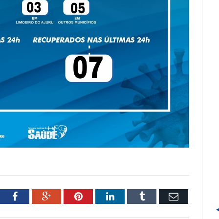
tter
Facebook
Google+
Pinterest
LinkedIn
Tumblr
Email