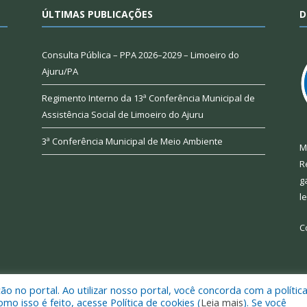
ÚLTIMAS PUBLICAÇÕES
D
Consulta Pública – PPA 2026–2029 – Limoeiro do
Ajuru/PA
Regimento Interno da 13ª Conferência Municipal de
Assistência Social de Limoeiro do Ajuru
3ª Conferência Municipal de Meio Ambiente
M
R
g
l
C
 no portal. Ao utilizar nosso portal, você concorda com a polític
 de Limoeiro do Ajuru.
Mapa do Si
 isso é feito, acesse Política de cookies (
Leia mais
). Se você