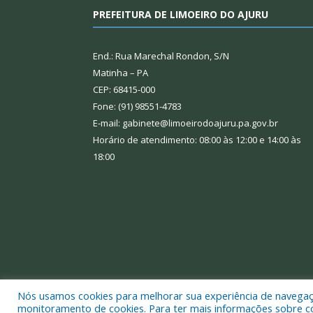
PREFEITURA DE LIMOEIRO DO AJURU
End.: Rua Marechal Rondon, S/N
Matinha – PA
CEP: 68415-000
Fone: (91) 98551-4783
E-mail: gabinete@limoeirodoajuru.pa.gov.br
Horário de atendimento: 08:00 às 12:00 e 14:00 às
18:00
Nós usamos cookies para melhorar sua experiência de navegação
Todos os direitos reservados a Prefeitura Municipal
monitoramento de cookies. Para ter mais informações sobre como