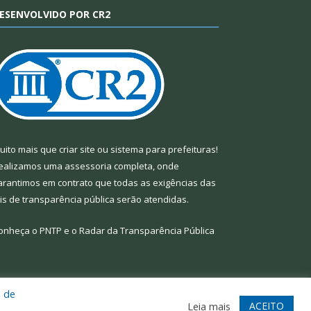
ESENVOLVIDO POR CR2
uito mais que
criar site
ou
sistema para prefeituras
!
ealizamos uma
assessoria
completa, onde
arantimos em contrato que todas as exigências das
eis de transparência pública
serão atendidas.
onheça o
PNTP
e o
Radar da Transparência Pública
a de
te
Acessar Área Administrativa
Acessar Webmail
ACEITO
Leia mais