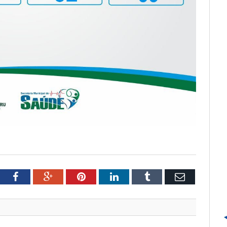
tter
Facebook
Google+
Pinterest
LinkedIn
Tumblr
Email