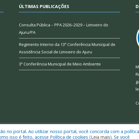
ÚLTIMAS PUBLICAÇÕES
D
Consulta Pública – PPA 2026–2029 – Limoeiro do
Ajuru/PA
Regimento Interno da 13ª Conferência Municipal de
Assistência Social de Limoeiro do Ajuru
3ª Conferência Municipal de Meio Ambiente
M
R
g
l
C
 no portal. Ao utilizar nosso portal, você concorda com a polític
 de Limoeiro do Ajuru.
Mapa do Si
 isso é feito, acesse Política de cookies (
Leia mais
). Se você