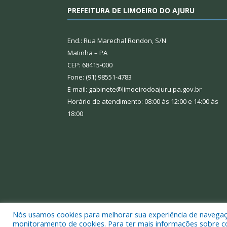
PREFEITURA DE LIMOEIRO DO AJURU
End.: Rua Marechal Rondon, S/N
Matinha – PA
CEP: 68415-000
Fone: (91) 98551-4783
E-mail: gabinete@limoeirodoajuru.pa.gov.br
Horário de atendimento: 08:00 às 12:00 e 14:00 às
18:00
Nós usamos cookies para melhorar sua experiência de navegação
Todos os direitos reservados a Prefeitura Municipal
monitoramento de cookies. Para ter mais informações sobre como