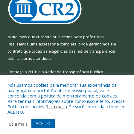
Muito mais que
criar site
ou
sistema para prefeituras
!
Realizamos uma
assessoria
completa, onde garantimos em
contrato que todas as exigências das
leis de transparência
pública
serão atendidas.
Conheça o
PNTP
e o
Radar da Transparência Pública
Nós usamos cookies para melhorar sua experiência de
navegação no portal. Ao utilizar nosso portal, você
concorda com a política de monitoramento de cookies.
Para ter mais informações sobre como isso é feito, acesse
Todos os direitos reservados a Prefeitura Municipal de Limoeiro
Política de cookies (
Leia mais
). Se você concorda, clique em
do Ajuru.
ACEITO.
Mapa do Site
Acessar Área Administrativa
ACEITO
Leia mais
Acessar Webmail