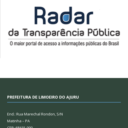
PREFEITURA DE LIMOEIRO DO AJURU
End.: Rua Marechal Rondon, S/N
Matinha – PA
CEP: 68415-000