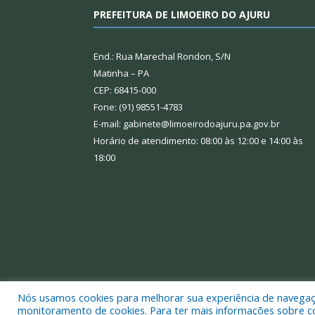
PREFEITURA DE LIMOEIRO DO AJURU
End.: Rua Marechal Rondon, S/N
Matinha – PA
CEP: 68415-000
Fone: (91) 98551-4783
E-mail: gabinete@limoeirodoajuru.pa.gov.br
Horário de atendimento: 08:00 às 12:00 e 14:00 às
18:00
Nós usamos cookies para melhorar sua experiência de navegação
Todos os direitos reservados a Prefeitura Municipal
monitoramento de cookies. Para ter mais informações sobre como