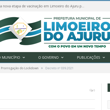
Amanhã começa nova etapa de vacinação em Limoeiro do Ajuru para idosos com 65 ou mais
 MUNICÍPIO
O GOVERNO
PUBLICAÇÕES
»
: Prorrogação do Lockdown
Decreto nº 039.2021
0