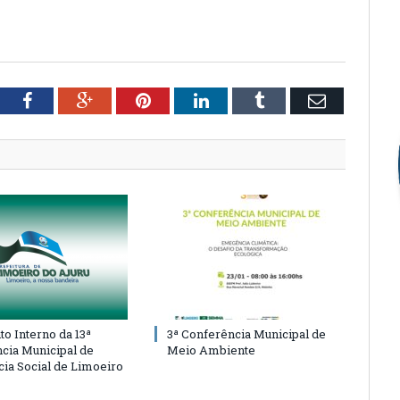
tter
Facebook
Google+
Pinterest
LinkedIn
Tumblr
Email
o Interno da 13ª
3ª Conferência Municipal de
cia Municipal de
Meio Ambiente
cia Social de Limoeiro