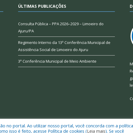
ÚLTIMAS PUBLICAÇÕES
D
Consulta Pública – PPA 2026–2029 – Limoeiro do
Ajuru/PA
Regimento Interno da 13ª Conferência Municipal de
Assistência Social de Limoeiro do Ajuru
3ª Conferência Municipal de Meio Ambiente
M
R
g
l
C
 no portal. Ao utilizar nosso portal, você concorda com a polític
 de Limoeiro do Ajuru.
Mapa do Si
 isso é feito, acesse Política de cookies (
Leia mais
). Se você