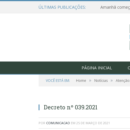
ÚLTIMAS PUBLICAÇÕES:
PÁGINA INICIAL
O
»
»
VOCÊ ESTÁ EM:
Home
Notícias
Atenção
Decreto nº 039.2021
POR
COMUNICACAO
EM
25 DE MARÇO DE 2021