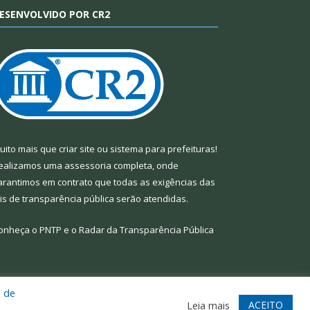
ESENVOLVIDO POR CR2
uito mais que
criar site
ou
sistema para prefeituras
!
ealizamos uma
assessoria
completa, onde
arantimos em contrato que todas as exigências das
eis de transparência pública
serão atendidas.
onheça o
PNTP
e o
Radar da Transparência Pública
a de
te
Acessar Área Administrativa
Acessar Webmail
ACEITO
Leia mais