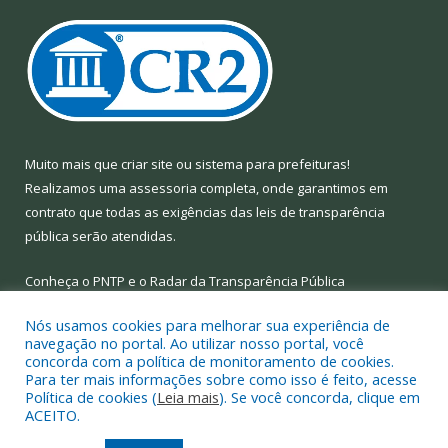
Muito mais que
criar site
ou
sistema para prefeituras
!
Realizamos uma
assessoria
completa, onde garantimos em
contrato que todas as exigências das
leis de transparência
pública
serão atendidas.
Conheça o
PNTP
e o
Radar da Transparência Pública
Nós usamos cookies para melhorar sua experiência de
navegação no portal. Ao utilizar nosso portal, você
concorda com a política de monitoramento de cookies.
Para ter mais informações sobre como isso é feito, acesse
Todos os direitos reservados a Prefeitura Municipal de Limoeiro
Política de cookies (
Leia mais
). Se você concorda, clique em
do Ajuru.
ACEITO.