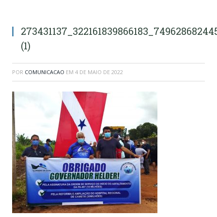
273431137_322161839866183_74962868244
(1)
POR
COMUNICACAO
EM
4 DE MAIO DE 2022