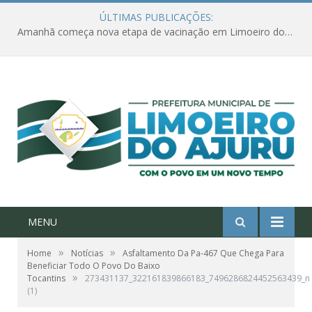
ÚLTIMAS PUBLICAÇÕES:
Amanhã começa nova etapa de vacinação em Limoeiro do Ajuru para idosos com 65 ou mais
MENU
»
»
Home
Notícias
Asfaltamento Da Pa-467 Que Chega Para
Beneficiar Todo O Povo Do Baixo
»
Tocantins
273431137_322161839866183_7496286824452563439_n
(1)