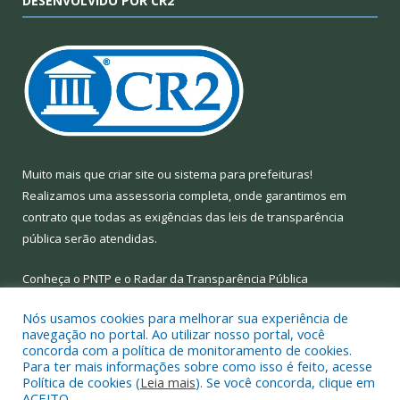
DESENVOLVIDO POR CR2
Muito mais que
criar site
ou
sistema para prefeituras
!
Realizamos uma
assessoria
completa, onde garantimos em
contrato que todas as exigências das
leis de transparência
pública
serão atendidas.
Conheça o
PNTP
e o
Radar da Transparência Pública
Nós usamos cookies para melhorar sua experiência de
navegação no portal. Ao utilizar nosso portal, você
concorda com a política de monitoramento de cookies.
Para ter mais informações sobre como isso é feito, acesse
Todos os direitos reservados a Prefeitura Municipal de Limoeiro
Política de cookies (
Leia mais
). Se você concorda, clique em
do Ajuru.
ACEITO.