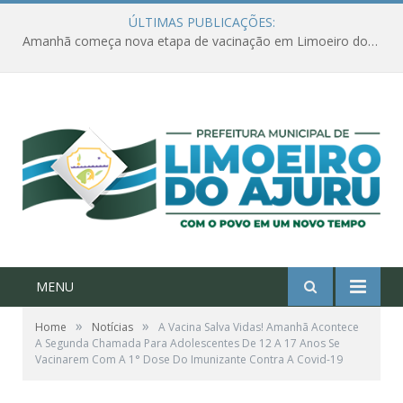
ÚLTIMAS PUBLICAÇÕES:
Amanhã começa nova etapa de vacinação em Limoeiro do Ajuru para idosos com 65 ou mais
MENU
»
»
Home
Notícias
A Vacina Salva Vidas! Amanhã Acontece
A Segunda Chamada Para Adolescentes De 12 A 17 Anos Se
Vacinarem Com A 1° Dose Do Imunizante Contra A Covid-19