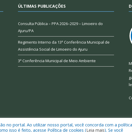
ÚLTIMAS PUBLICAÇÕES
D
Consulta Pública – PPA 2026–2029 – Limoeiro do
Ajuru/PA
Regimento Interno da 13ª Conferência Municipal de
Assistência Social de Limoeiro do Ajuru
3ª Conferência Municipal de Meio Ambiente
M
R
g
l
C
 no portal. Ao utilizar nosso portal, você concorda com a polític
 de Limoeiro do Ajuru.
Mapa do Si
 isso é feito, acesse Política de cookies (
Leia mais
). Se você