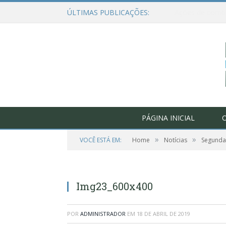
ÚLTIMAS PUBLICAÇÕES:
PÁGINA INICIAL
O
»
»
VOCÊ ESTÁ EM:
Home
Notícias
Segunda 
Img23_600x400
POR
ADMINISTRADOR
EM
18 DE ABRIL DE 2019