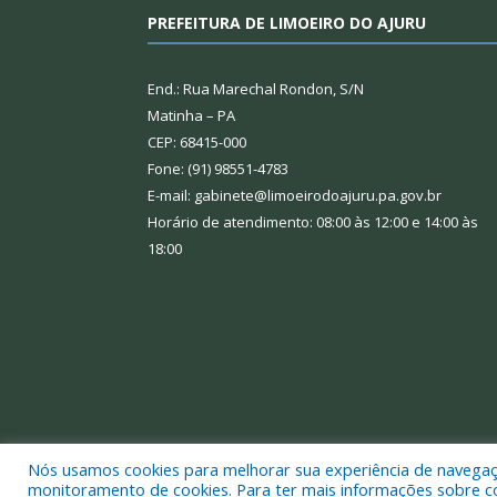
PREFEITURA DE LIMOEIRO DO AJURU
End.: Rua Marechal Rondon, S/N
Matinha – PA
CEP: 68415-000
Fone: (91) 98551-4783
E-mail: gabinete@limoeirodoajuru.pa.gov.br
Horário de atendimento: 08:00 às 12:00 e 14:00 às
18:00
Nós usamos cookies para melhorar sua experiência de navegação
Todos os direitos reservados a Prefeitura Municipal
monitoramento de cookies. Para ter mais informações sobre como