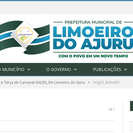
Ações de combate à Covid-19 na região ribeirinha de Limoeiro do Ajuru continuam
 MUNICÍPIO
O GOVERNO
PUBLICAÇÕES
»
e Terça de Carnaval (04,05), Em Limoeiro do Ajuru
Img23_600x400
0