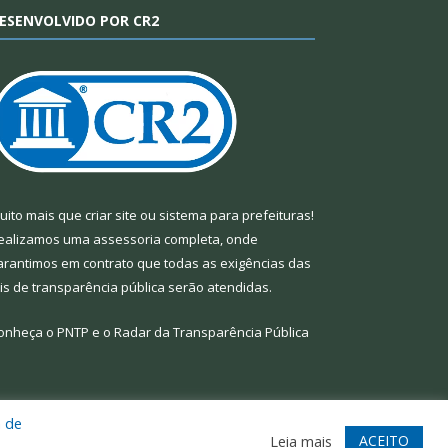
ESENVOLVIDO POR CR2
uito mais que
criar site
ou
sistema para prefeituras
!
ealizamos uma
assessoria
completa, onde
arantimos em contrato que todas as exigências das
eis de transparência pública
serão atendidas.
onheça o
PNTP
e o
Radar da Transparência Pública
a de
te
Acessar Área Administrativa
Acessar Webmail
ACEITO
Leia mais