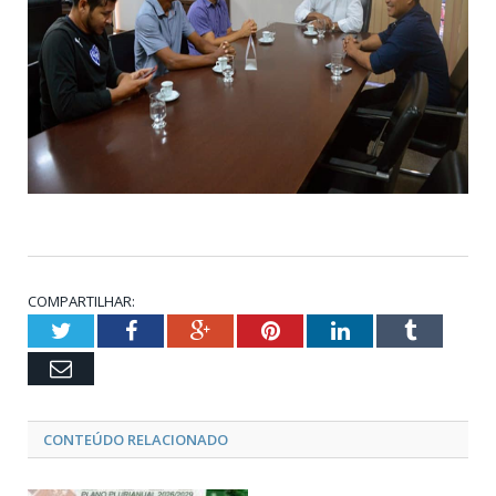
COMPARTILHAR:
Twitter
Facebook
Google+
Pinterest
LinkedIn
Tumblr
Email
CONTEÚDO RELACIONADO