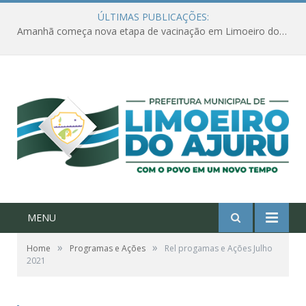
ÚLTIMAS PUBLICAÇÕES:
Amanhã começa nova etapa de vacinação em Limoeiro do Ajuru para idosos com 65 ou mais
MENU
»
»
Home
Programas e Ações
Rel progamas e Ações Julho
2021