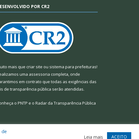
ESENVOLVIDO POR CR2
uito mais que
criar site
ou
sistema para prefeituras
!
ealizamos uma
assessoria
completa, onde
arantimos em contrato que todas as exigências das
eis de transparência pública
serão atendidas.
onheça o
PNTP
e o
Radar da Transparência Pública
a de
te
Acessar Área Administrativa
Acessar Webmail
ACEITO
Leia mais