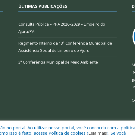
ÚLTIMAS PUBLICAÇÕES
D
Consulta Pública – PPA 2026–2029 – Limoeiro do
Ajuru/PA
Regimento Interno da 13ª Conferência Municipal de
Assistência Social de Limoeiro do Ajuru
3ª Conferência Municipal de Meio Ambiente
M
R
g
l
C
 no portal. Ao utilizar nosso portal, você concorda com a polític
 de Limoeiro do Ajuru.
Mapa do Si
 isso é feito, acesse Política de cookies (
Leia mais
). Se você