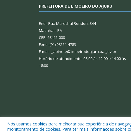
PREFEITURA DE LIMOEIRO DO AJURU
End.: Rua Marechal Rondon, S/N
Matinha – PA
CEP: 68415-000
Fone: (91) 98551-4783
E-mail: gabinete@limoeirodoajuru.pa.gov.br
Horário de atendimento: 08:00 às 12:00 e 14:00 às
18:00
Nós usamos cookies para melhorar sua experiência de navegação
Todos os direitos reservados a Prefeitura Municipal
monitoramento de cookies. Para ter mais informações sobre como