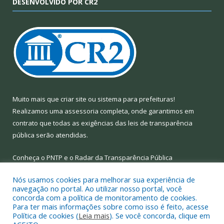
DESENVOLVIDO POR CR2
Muito mais que
criar site
ou
sistema para prefeituras
!
Realizamos uma
assessoria
completa, onde garantimos em
contrato que todas as exigências das
leis de transparência
pública
serão atendidas.
Conheça o
PNTP
e o
Radar da Transparência Pública
Nós usamos cookies para melhorar sua experiência de
navegação no portal. Ao utilizar nosso portal, você
concorda com a política de monitoramento de cookies.
Para ter mais informações sobre como isso é feito, acesse
Todos os direitos reservados a Prefeitura Municipal de Limoeiro
Política de cookies (
Leia mais
). Se você concorda, clique em
do Ajuru.