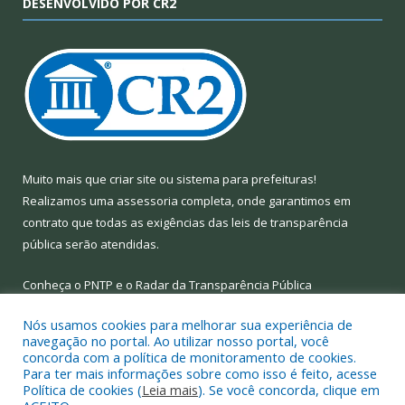
DESENVOLVIDO POR CR2
Muito mais que
criar site
ou
sistema para prefeituras
!
Realizamos uma
assessoria
completa, onde garantimos em
contrato que todas as exigências das
leis de transparência
pública
serão atendidas.
Conheça o
PNTP
e o
Radar da Transparência Pública
Nós usamos cookies para melhorar sua experiência de
navegação no portal. Ao utilizar nosso portal, você
concorda com a política de monitoramento de cookies.
Para ter mais informações sobre como isso é feito, acesse
Todos os direitos reservados a Prefeitura Municipal de Limoeiro
Política de cookies (
Leia mais
). Se você concorda, clique em
do Ajuru.