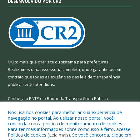
DESENVOLVIDO POR CR2
Muito mais que
criar site
ou
sistema para prefeituras
!
Realizamos uma
assessoria
completa, onde garantimos em
contrato que todas as exigências das
leis de transparência
pública
serão atendidas.
Conheça o
PNTP
e o
Radar da Transparência Pública
Nós usamos cookies para melhorar sua experiência de
navegação no portal. Ao utilizar nosso portal, você
concorda com a política de monitoramento de cookies.
Para ter mais informações sobre como isso é feito, acesse
Todos os direitos reservados a Prefeitura Municipal de Limoeiro
Política de cookies (
Leia mais
). Se você concorda, clique em
do Ajuru.