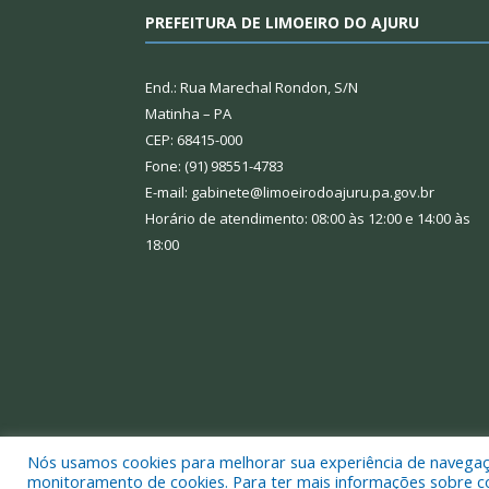
PREFEITURA DE LIMOEIRO DO AJURU
End.: Rua Marechal Rondon, S/N
Matinha – PA
CEP: 68415-000
Fone: (91) 98551-4783
E-mail: gabinete@limoeirodoajuru.pa.gov.br
Horário de atendimento: 08:00 às 12:00 e 14:00 às
18:00
Nós usamos cookies para melhorar sua experiência de navegação
Todos os direitos reservados a Prefeitura Municipal
monitoramento de cookies. Para ter mais informações sobre como