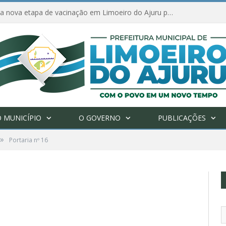
Amanhã começa nova etapa de vacinação em Limoeiro do Ajuru para idosos com 65 ou mais
 MUNICÍPIO
O GOVERNO
PUBLICAÇÕES
»
Portaria nº 16