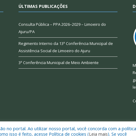
ÚLTIMAS PUBLICAÇÕES
D
Consulta Pública – PPA 2026–2029 – Limoeiro do
Ajuru/PA
Regimento Interno da 13ª Conferência Municipal de
Assistência Social de Limoeiro do Ajuru
3ª Conferência Municipal de Meio Ambiente
M
R
g
l
C
 no portal. Ao utilizar nosso portal, você concorda com a polític
 de Limoeiro do Ajuru.
Mapa do Si
 isso é feito, acesse Política de cookies (
Leia mais
). Se você