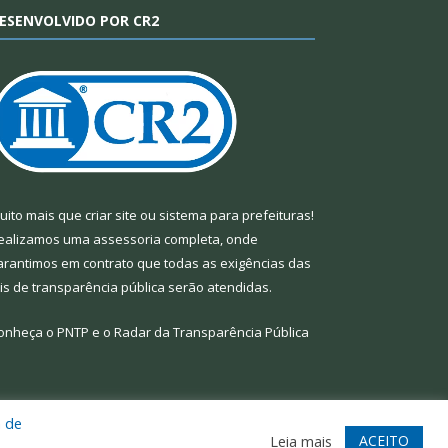
ESENVOLVIDO POR CR2
uito mais que
criar site
ou
sistema para prefeituras
!
ealizamos uma
assessoria
completa, onde
arantimos em contrato que todas as exigências das
eis de transparência pública
serão atendidas.
onheça o
PNTP
e o
Radar da Transparência Pública
a de
te
Acessar Área Administrativa
Acessar Webmail
ACEITO
Leia mais