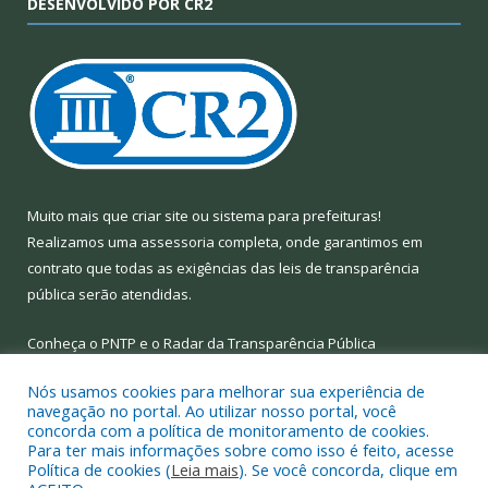
DESENVOLVIDO POR CR2
Muito mais que
criar site
ou
sistema para prefeituras
!
Realizamos uma
assessoria
completa, onde garantimos em
contrato que todas as exigências das
leis de transparência
pública
serão atendidas.
Conheça o
PNTP
e o
Radar da Transparência Pública
Nós usamos cookies para melhorar sua experiência de
navegação no portal. Ao utilizar nosso portal, você
concorda com a política de monitoramento de cookies.
Para ter mais informações sobre como isso é feito, acesse
Todos os direitos reservados a Prefeitura Municipal de Limoeiro
Política de cookies (
Leia mais
). Se você concorda, clique em
do Ajuru.