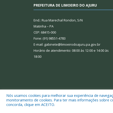
PREFEITURA DE LIMOEIRO DO AJURU
End.: Rua Marechal Rondon, S/N
Matinha – PA
CEP: 68415-000
Fone: (91) 98551-4783
E-mail: gabinete@limoeirodoajuru.pa.gov.br
Horário de atendimento: 08:00 às 12:00 e 14:00 às
18:00
Nós usamos cookies para melhorar sua experiência de navegação
monitoramento de cookies. Para ter mais informações sobre como
concorda, clique em ACEITO.
Todos os direitos reservados a Prefeitura Municipal