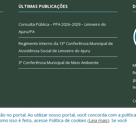
ÚLTIMAS PUBLICAÇÕES
D
Consulta Pública – PPA 2026–2029 – Limoeiro do
Ajuru/PA
Regimento Interno da 13ª Conferência Municipal de
Assistência Social de Limoeiro do Ajuru
3ª Conferência Municipal de Meio Ambiente
M
R
g
l
C
 no portal. Ao utilizar nosso portal, você concorda com a polític
 isso é feito, acesse Política de cookies (
Leia mais
). Se você
 de Limoeiro do Ajuru.
Mapa do Si