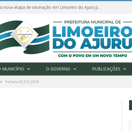
Amanhã começa nova etapa de vacinação em Limoeiro do Ajuru para idosos com 65 ou mais
 MUNICÍPIO
O GOVERNO
PUBLICAÇÕES
»
Portaria N 212-2018