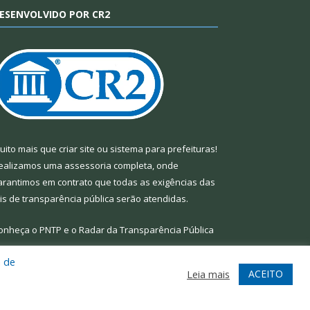
ESENVOLVIDO POR CR2
uito mais que
criar site
ou
sistema para prefeituras
!
ealizamos uma
assessoria
completa, onde
arantimos em contrato que todas as exigências das
eis de transparência pública
serão atendidas.
onheça o
PNTP
e o
Radar da Transparência Pública
a de
ACEITO
Leia mais
te
Acessar Área Administrativa
Acessar Webmail