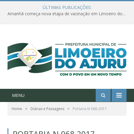
ÚLTIMAS PUBLICAÇÕES:
Amanhã começa nova etapa de vacinação em Limoeiro do Ajuru para idosos com 65 ou mais
MENU
»
»
Home
Diárias e Passagens
Portaria N 068-2017
PORTARIA N 068-2017