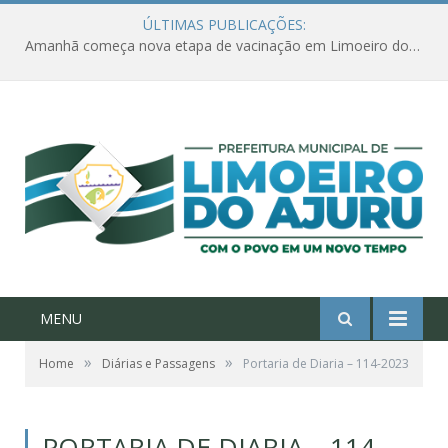
ÚLTIMAS PUBLICAÇÕES:
Amanhã começa nova etapa de vacinação em Limoeiro do Ajuru para idosos com 65 ou mais
MENU
»
»
Home
Diárias e Passagens
Portaria de Diaria – 114-2023
PORTARIA DE DIARIA – 114-